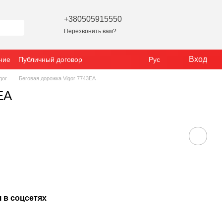
+380505915550
Перезвонить вам?
Вход
ние
Публичный договор
Рус
gor
Беговая дорожка Vigor 7743EA
EA
 в соцсетях