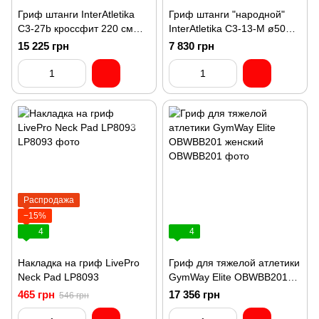
Гриф штанги InterAtletika
Гриф штанги "народной"
C3-27b кроссфит 220 см
InterAtletika C3-13-M ø50
(нагруз. 680 кг) для мужчин
мм (без замков), 220 см
15 225 грн
7 830 грн
Распродажа
−15%
4
4
Накладка на гриф LivePro
Гриф для тяжелой атлетики
Neck Pad LP8093
GymWay Elite OBWBB201
женский
465 грн
17 356 грн
546 грн