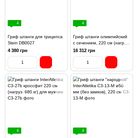
4
4
Гриф штанги для трицепса
Гриф штанги олимпийский
Stein DB0027
с сечением, 220 см (нагр.
600 кг) с замками
4 380 грн
16 312 грн
InterAtletika C3-26-M
4
4