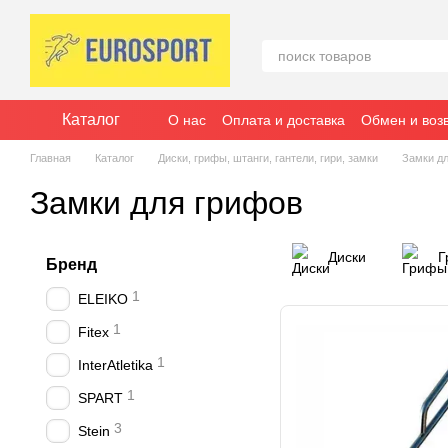
Перейти к основному контенту
Каталог
О нас
Оплата и доставка
Обмен и воз
Отзывы о магазине
Главная
Каталог
Диски, грифы, штанги, гантели, гири, замки
Замки д
Замки для грифов
Диски
Г
Бренд
1
ELEIKO
1
Fitex
1
InterAtletika
1
SPART
3
Stein