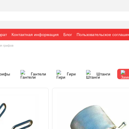
врат
Контактная информация
Блог
Пользовательское соглаше
ля грифов
рифы
Гантели
Гири
Штанги