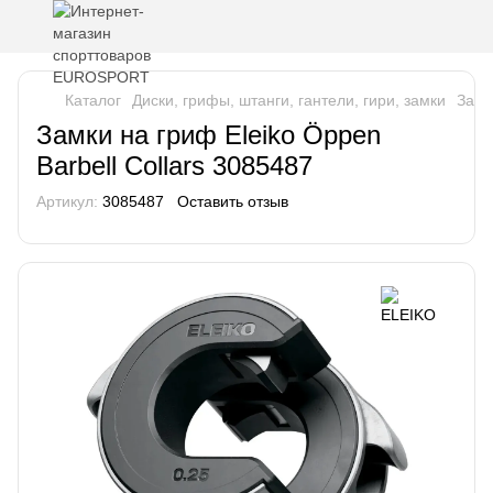
Каталог
Диски, грифы, штанги, гантели, гири, замки
Замк
Замки на гриф Eleiko Öppen
Barbell Collars 3085487
Артикул:
3085487
Оставить отзыв