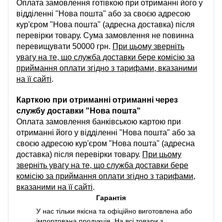
Оплата замовлення готівкою при отриманні його у
відділенні "Нова пошта" або за своєю адресою
кур'єром "Нова пошта" (адресна доставка) після
перевірки товару. Сума замовлення не повинна
перевищувати 50000 грн.
При цьому зверніть
увагу на те, що служба доставки бере комісію за
приймання оплати згідно з тарифами, вказаними
на її сайті
.
Карткою при отриманні отриманні через
службу доставки "Нова пошта"
Оплата замовлення банківською картою при
отриманні його у відділенні "Нова пошта" або за
своєю адресою кур'єром "Нова пошта" (адресна
доставка) після перевірки товару.
При цьому
зверніть увагу на те, що служба доставки бере
комісію за приймання оплати згідно з тарифами,
вказаними на її сайті
.
Гарантія
У нас тільки якісна та офіційно виготовлена або
імпортована продукція. На всі товари з