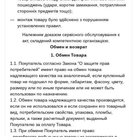
пошкоджень (удари, коротке замикання, потрапляння
сторонніх предметів тощо);
монтаж товару було здійснено з порушенням
установлених правил.
Належним доказом сервісного обслуговування є
акт, складений компетентною організацією.
Обмен и возврат
1. Обмен Товара
1.1. Покупатель согласно Закона "О защите прав
потребителей" имеет право на обмен товара
надлежащего качества на аналогичный, если купленный
товар не подошел по форме, габаритам, фасону, цвету,
размеру или по иным причинам или не может быть
использован по назначению.
1.2. Обмен товара надлежащего качества производится,
если он не использовался и если сохранен его товарный
вид, потребительские свойства, упаковка, пломбы,
ярлыки, а также расчетный документ, выданный
Покупателю за оплату Товара.
1.3. При обмене Покупатель имеет право:
- приобрести любые иные товары из ассортимента в