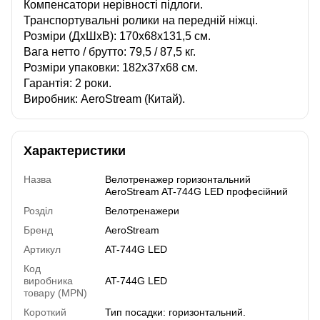
Компенсатори нерівності підлоги.
Транспортувальні ролики на передній ніжці.
Розміри (ДхШхВ): 170х68х131,5 см.
Вага нетто / брутто: 79,5 / 87,5 кг.
Розміри упаковки: 182х37х68 см.
Гарантія: 2 роки.
Виробник: AeroStream (Китай).
Характеристики
Назва
Велотренажер горизонтальний
AeroStream AT-744G LED професійний
Розділ
Велотренажери
Бренд
AeroStream
Артикул
AT-744G LED
Код
виробника
AT-744G LED
товару (MPN)
Короткий
Тип посадки: горизонтальний.