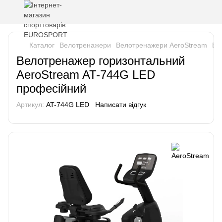
Каталог
Велотренажери
Велотренажери AeroStream
Ве
Велотренажер горизонтальний
AeroStream AT-744G LED
професійний
Артикул:
AT-744G LED
Написати відгук