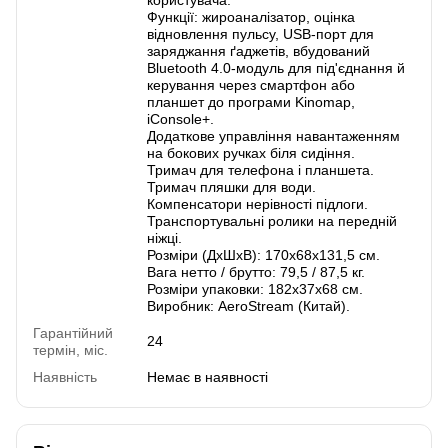
Функції: жироаналізатор, оцінка
відновлення пульсу, USB-порт для
заряджання ґаджетів, вбудований
Bluetooth 4.0-модуль для під'єднання й
керування через смартфон або
планшет до програми Kinomap,
iConsole+.
Додаткове управління навантаженням
на бокових ручках біля сидіння.
Тримач для телефона і планшета.
Тримач пляшки для води.
Компенсатори нерівності підлоги.
Транспортувальні ролики на передній
ніжці.
Розміри (ДхШхВ): 170х68х131,5 см.
Вага нетто / брутто: 79,5 / 87,5 кг.
Розміри упаковки: 182х37х68 см.
Виробник: AeroStream (Китай).
Гарантійний
24
термін, міс.
Наявність
Немає в наявності