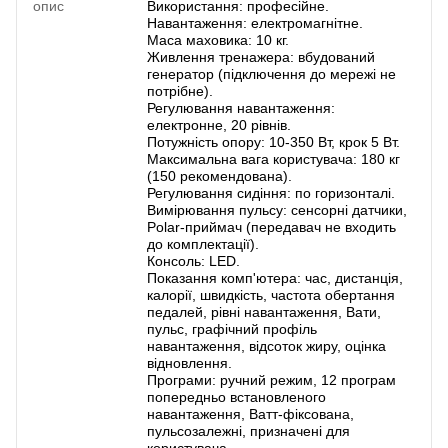
опис
Використання: професійне.
Навантаження: електромагнітне.
Маса маховика: 10 кг.
Живлення тренажера: вбудований
генератор (підключення до мережі не
потрібне).
Регулювання навантаження:
електронне, 20 рівнів.
Потужність опору: 10-350 Вт, крок 5 Вт.
Максимальна вага користувача: 180 кг
(150 рекомендована).
Регулювання сидіння: по горизонталі.
Вимірювання пульсу: сенсорні датчики,
Polar-приймач (передавач не входить
до комплектації).
Консоль: LED.
Показання комп'ютера: час, дистанція,
калорії, швидкість, частота обертання
педалей, рівні навантаження, Вати,
пульс, графічний профіль
навантаження, відсоток жиру, оцінка
відновлення.
Програми: ручний режим, 12 програм
попередньо встановленого
навантаження, Ватт-фіксована,
пульсозалежні, призначені для
користувача.