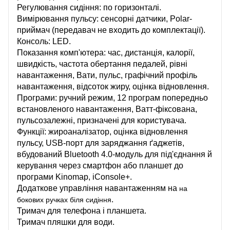
Регулювання сидіння: по горизонталі.
Вимірювання пульсу: сенсорні датчики, Polar-
приймач (передавач не входить до комплектації).
Консоль: LED.
Показання комп'ютера: час, дистанція, калорії,
швидкість, частота обертання педалей, рівні
навантаження, Вати, пульс, графічний профіль
навантаження, відсоток жиру, оцінка відновлення.
Програми: ручний режим, 12 програм попередньо
встановленого навантаження, Ватт-фіксована,
пульсозалежні, призначені для користувача.
Функції: жироаналізатор, оцінка відновлення
пульсу, USB-порт для заряджання ґаджетів,
вбудований Bluetooth 4.0-модуль для під'єднання й
керування через смартфон або планшет до
програми Kinomap, iConsole+.
Додаткове управління навантаженням на
на
.
бокових ручках біля сидіння
Тримач для телефона і планшета.
Тримач пляшки для води.