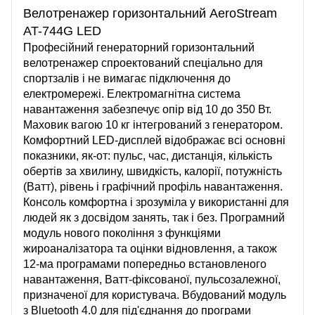
Велотренажер горизонтальний AeroStream
AT-744G LED
Професійний генераторний горизонтальний
велотренажер спроектований спеціально для
спортзалів і не вимагає підключення до
електромережі. Електромагнітна система
навантаження забезпечує опір від 10 до 350 Вт.
Маховик вагою 10 кг інтегрований з генератором.
Комфортний LED-дисплей відображає всі основні
показники, як-от: пульс, час, дистанція, кількість
обертів за хвилину, швидкість, калорії, потужність
(Ватт), рівень і графічний профіль навантаження.
Консоль комфортна і зрозуміла у використанні для
людей як з досвідом занять, так і без. Програмний
модуль нового покоління з функціями
жироаналізатора та оцінки відновлення, а також
12-ма програмами попередньо встановленого
навантаження, Ватт-фіксованої, пульсозалежної,
призначеної для користувача. Вбудований модуль
з Bluetooth 4.0 для під'єднання до програми