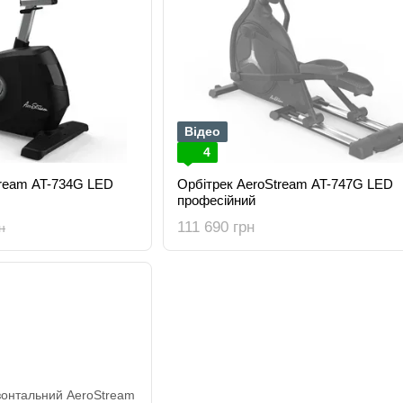
Відео
4
ream AT-734G LED
Орбітрек AeroStream AT-747G LED
професійний
111 690 грн
н