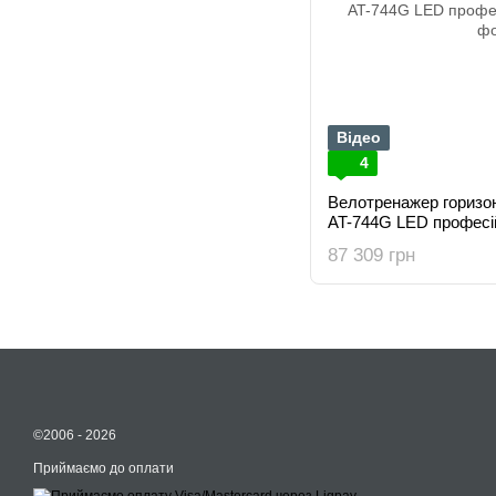
Відео
4
Велотренажер горизо
AT-744G LED професі
87 309 грн
©2006 - 2026
Приймаємо до оплати