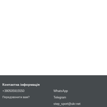
Контактна інформація
+380505915550
WhatsApp
Telegram
Передзвонити вам?
step_sport@ukr.net