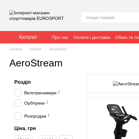
Перейти до основного контенту
Каталог
Про нас
Оплата і доставка
Обмін та п
Головна
Каталог
AeroStream
AeroStream
Розділ
2
Велотренажери
2
Орбітреки
1
Розпродаж
Ціна, грн
Від Ціна, грн
До Ціна, грн