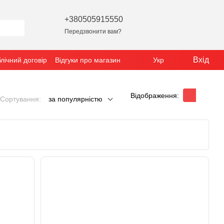
+380505915550
Передзвонити вам?
Вхід
лічний договір
Відгуки про магазин
Укр
Відображення:
Сортування:
за популярністю