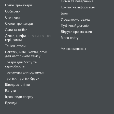
Обмін та повернення
Гребні тренажери
Контактна інформація
Орбітреки
Блог
Степпери
Угода користувача
Силові тренажери
Публічний договір
Лави та стійки
Відгуки про магазин
Диски, грифи, штанги, гантелі,
Мапа сайту
гирі, замки
Тенісні столи
Ми в соцмережах
Ракетки, м'ячі, чохли, сітки
для настільного тенісу
Товари для боксу та
єдиноборств
Тренажери для розтяжки
Турніки, турніки-бруси
Шведські стінки
Батути
Ігрові види спорту
Бренди