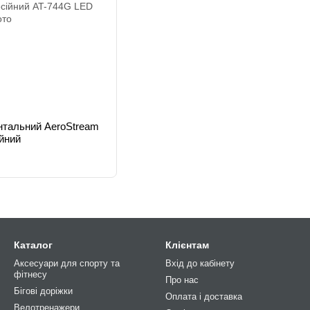
нтальний AeroStream
йний
Каталог
Клієнтам
Аксесуари для спорту та
Вхід до кабінету
фітнесу
Про нас
Бігові доріжки
Оплата і доставка
Велотренажери