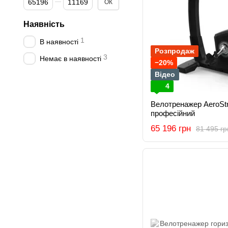
ОК
Наявність
1
В наявності
Розпродаж
3
Немає в наявності
−20%
Відео
4
Велотренажер AeroSt
професійний
65 196 грн
81 495 гр