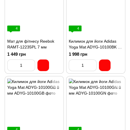
4
4
Мат для фітнесу Reebok
Килимок для йоги Adidas
RAMT-12235PL 7 мм
Yoga Mat ADYG-10100BK 8
мм
1 449 грн
1 998 грн
4
4