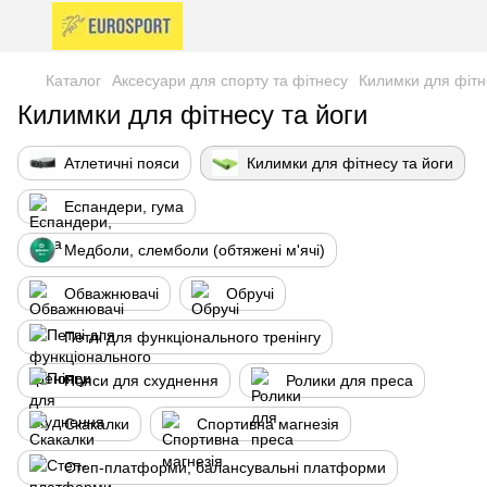
Каталог
Аксесуари для спорту та фітнесу
Килимки для фітн
Килимки для фітнесу та йоги
Атлетичні пояси
Килимки для фітнесу та йоги
Еспандери, гума
Медболи, слемболи (обтяжені м'ячі)
Обважнювачі
Обручі
Петлі для функціонального тренінгу
Пояси для схуднення
Ролики для преса
Скакалки
Спортивна магнезія
Степ-платформи, балансувальні платформи