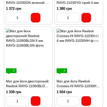
RAYG-11030GN зелений 4
RAYG-11030YG сірий 4 мм
мм
1 372 грн
1 380 грн
4
4
Мат для йоги двосторонній
Мат для йоги Reebok
Reebok RAYG-11060BLGN 6
Crosses-Hi RAYG-11030HH
мм
4 мм
1 339 грн
1 504 грн