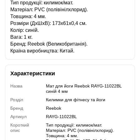
Тип продукції: килимок/мат.
Матеріал: PVC (полівінілхлорид).
Товщина: 4 мм.
Розміри (ДхШхВ): 173х61х0,4 см.
Колір: синій.
Вага: 1 кг.
Бренд: Reebok (Великобританія).
Країна виробництва: Китай.
Характеристики
Назва
Мат для йоги Reebok RAYG-11022BL
синій 4 мм
Розділ
Килимки для фітнесу та йоги
Бренд
Reebok
Артикул
RAYG-11022BL
Короткий
Тип продукції: килимок/мат.
опис
Матеріал: PVC (полівінілхлорид).
Товщина: 4 мм.