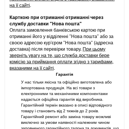
на її сайті
.
Карткою при отриманні отриманні через
службу доставки "Нова пошта"
Оплата замовлення банківською картою при
отриманні його у відділенні "Нова пошта" або за
своєю адресою кур'єром "Нова пошта" (адресна
доставка) після перевірки товару.
При цьому
зверніть увагу на те, що служба доставки бере
комісію за приймання оплати згідно з тарифами,
вказаними на її сайті
.
Гарантія
У нас тільки якісна та офіційно виготовлена або
імпортована продукція. На всі товари з
електронними та механічними компонентами
надається офіційна гарантія від виробника.
Гарантійний термін вказано в описі відповідного
товару і становить від 2 тижнів до 2 років.
Гарантійний ремонт або заміна товару можливі
виключно за умови наявності належним чином
заповненого гарантійного талона та документів, що