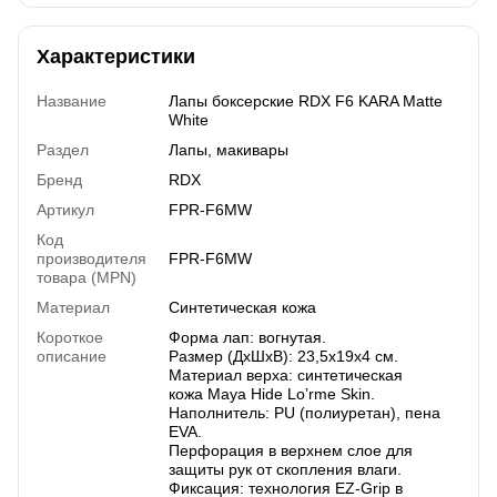
Характеристики
Название
Лапы боксерские RDX F6 KARA Matte
White
Раздел
Лапы, макивары
Бренд
RDX
Артикул
FPR-F6MW
Код
производителя
FPR-F6MW
товара (MPN)
Материал
Синтетическая кожа
Короткое
Форма лап: вогнутая.
описание
Размер (ДхШхВ): 23,5х19х4 см.
Материал верха: синтетическая
кожа Maya Hide Lo’rme Skin.
Наполнитель: PU (полиуретан), пена
EVA.
Перфорация в верхнем слое для
защиты рук от скопления влаги.
Фиксация: технология EZ-Grip в