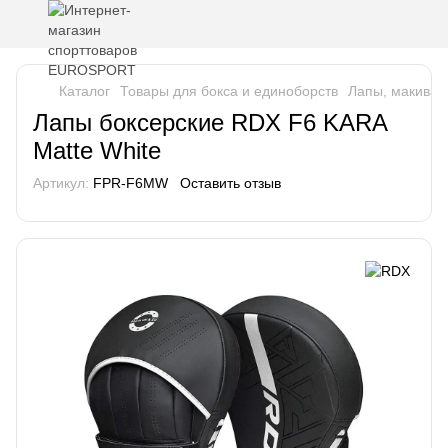
Каталог
Товары для бокса и единоборств
Лапы, макива
Лапы боксерские RDX F6 KARA
Matte White
Артикул:
FPR-F6MW
Оставить отзыв