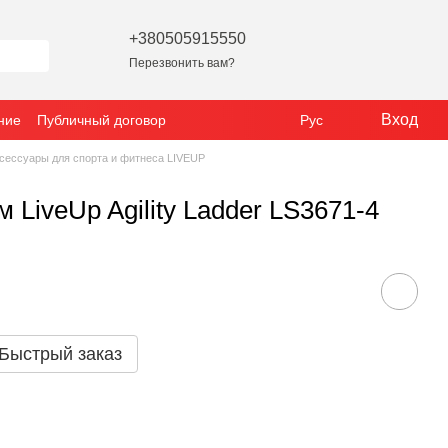
+380505915550
Перезвонить вам?
Вход
ние
Публичный договор
Рус
сессуары для спорта и фитнеса LIVEUP
LiveUp Agility Ladder LS3671-4
Быстрый заказ