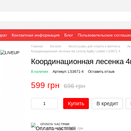
врат
Контактная информация
Блог
Пользовательское соглаше
Главная
Каталог
Аксессуары для спорта и фитнеса
Ак
Координационная лесенка 4м LiveUp Agility Ladder LS3671-4
Координационная лесенка 4м 
В наличии
Артикул: LS3671-4
Оставить отзыв
599 грн
696 грн
Купить
В кредит
ОПЛАТА ЧАСТЯМИ
4 платежа по 149.75 грн