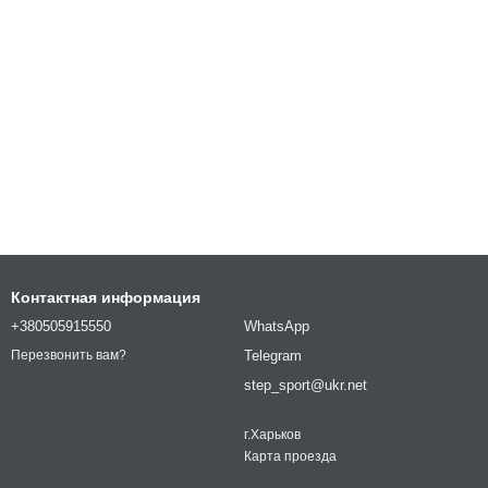
Контактная информация
+380505915550
WhatsApp
Telegram
Перезвонить вам?
step_sport@ukr.net
г.Харьков
Карта проезда