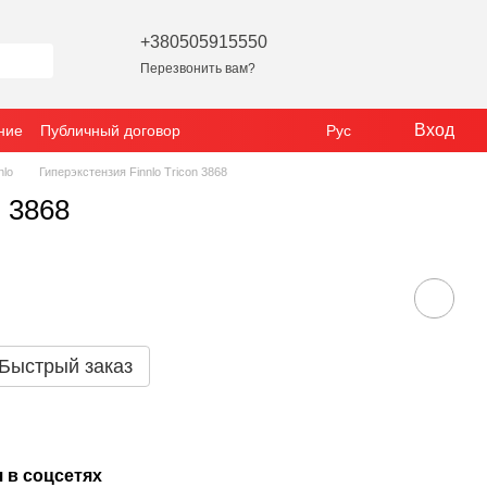
+380505915550
Перезвонить вам?
Вход
ние
Публичный договор
Рус
nlo
Гиперэкстензия Finnlo Tricon 3868
n 3868
Быстрый заказ
 в соцсетях