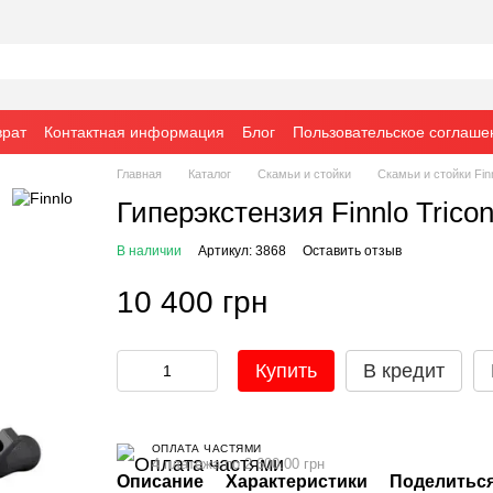
врат
Контактная информация
Блог
Пользовательское соглаше
Главная
Каталог
Cкамьи и стойки
Cкамьи и стойки Fin
Гиперэкстензия Finnlo Trico
В наличии
Артикул: 3868
Оставить отзыв
10 400 грн
Купить
В кредит
ОПЛАТА ЧАСТЯМИ
4 платежа по 2 600.00 грн
Описание
Характеристики
Поделиться