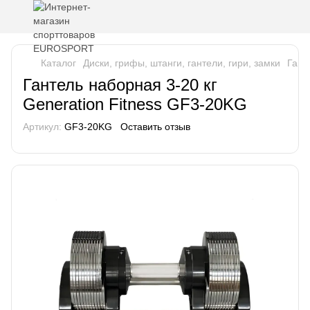
Каталог
Диски, грифы, штанги, гантели, гири, замки
Гант
Гантель наборная 3-20 кг
Generation Fitness GF3-20KG
Артикул:
GF3-20KG
Оставить отзыв