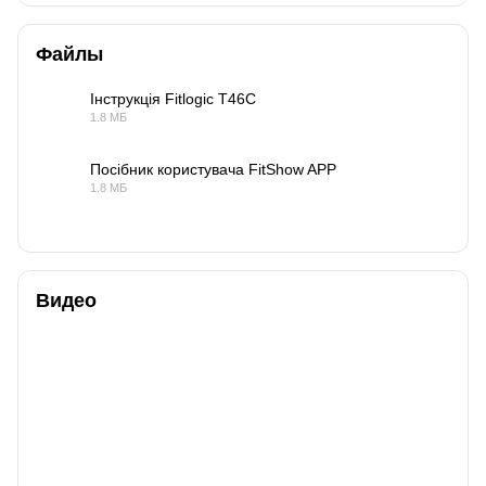
Файлы
Інструкція Fitlogic T46C
1.8 МБ
PDF
Посібник користувача FitShow APP
1.8 МБ
PDF
Видео