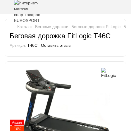
Каталог
Беговые дорожки
Беговые дорожки FitLogic
Бег
Беговая дорожка FitLogic T46C
Артикул:
T46C
Оставить отзыв
Акция
−10%