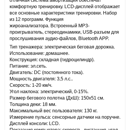
отличная система амортизация обеспечат
комфортную тренировку. LCD-дисплей отображает
все основные характеристики тренировки. Набор
из 12 программ. Функция
жироанализатора. Встроенный MP3-
проигрыватель, стереодинамики, USB-разъем для
прослушивания аудио-файлов, Bluetooth APP.
Тип тренажера: электрическая беговая дорожка.
Использование: домашнее.
Конструкция: складная (гидроцилиндр).
Питание: эл.сеть.
Двигатель: DC (постоянного тока).
Мощность двигателя: 3,5 л.с..
Скорость: 1-20 км/ч.
Угол наклона: электрический, 0-15%.
Размер бегового полотна (ДхШ): 150х51 см.
Толщина деки: 18 мм.
Максимальный вес пользователя: 130 кг.
Измерение пульса: сенсорные датчики на поручне.
Дисплей консоли: LCD.
Показания компьютера: скорость, дистанция, угол