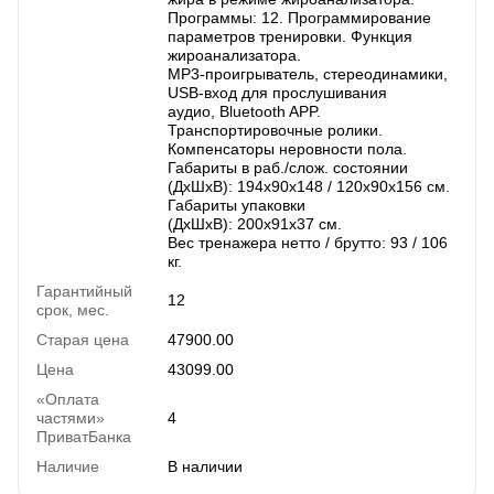
Программы: 12. Программирование
параметров тренировки. Функция
жироанализатора.
MP3-проигрыватель, стереодинамики,
USB-вход для прослушивания
аудио, Bluetooth APP.
Транспортировочные ролики.
Компенсаторы неровности пола.
Габариты в раб./слож. состоянии
(ДхШхВ): 194х90х148 / 120х90х156 см.
Габариты упаковки
(ДхШхВ): 200х91х37 см.
Вес тренажера нетто / брутто: 93 / 106
кг.
Гарантийный
12
срок, мес.
Старая цена
47900.00
Цена
43099.00
«Оплата
частями»
4
ПриватБанка
Наличие
В наличии