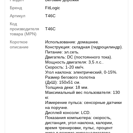
Бренд
FitLogic
Артикул
T46C
Код
производителя
T46C
товара (MPN)
Короткое
Использование: домашнее.
описание
Конструкция: складная (гидроцилиндр).
Питание: эл.сеть.
Двигатель: DC (постоянного тока).
Мощность двигателя: 3,5 л.с..
Скорость: 1-20 км/ч.
Угол наклона: электрический, 0-15%.
Размер бегового полотна
(ДхШ): 150х51 см.
Толщина деки: 18 мм.
Максимальный вес пользователя: 130
кг.
Измерение пульса: сенсорные датчики
на поручне.
Дисплей консоли: LCD.
Показания компьютера: скорость,
дистанция, угол наклона, калории,
время тренировки, пульс, процент
жира в режиме жироанализатора.