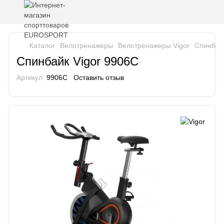
Каталог
Велотренажеры
Велотренажеры Vigor
Спинбайк
Спинбайк Vigor 9906C
Артикул:
9906C
Оставить отзыв