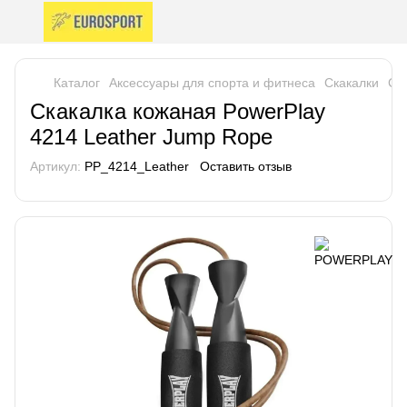
Каталог
Аксессуары для спорта и фитнеса
Скакалки
Ск
Скакалка кожаная PowerPlay
4214 Leather Jump Rope
Артикул:
PP_4214_Leather
Оставить отзыв