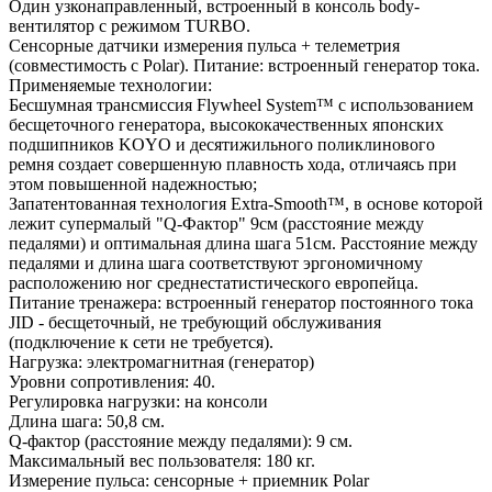
Один узконаправленный, встроенный в консоль body-
вентилятор с режимом TURBO.
Сенсорные датчики измерения пульса + телеметрия
(совместимость с Polar). Питание: встроенный генератор тока.
Применяемые технологии:
Бесшумная трансмиссия Flywheel System™ с использованием
бесщеточного генератора, высококачественных японских
подшипников KOYO и десятижильного поликлинового
ремня создает совершенную плавность хода, отличаясь при
этом повышенной надежностью;
Запатентованная технология Extra-Smooth™, в основе которой
лежит супермалый "Q-Фактор" 9см (расстояние между
педалями) и оптимальная длина шага 51см. Расстояние между
педалями и длина шага соответствуют эргономичному
расположению ног среднестатистического европейца.
Питание тренажера: встроенный генератор постоянного тока
JID - бесщеточный, не требующий обслуживания
(подключение к сети не требуется).
Нагрузка: электромагнитная (генератор)
Уровни сопротивления: 40.
Регулировка нагрузки: на консоли
Длина шага: 50,8 см.
Q-фактор (расстояние между педалями): 9 см.
Максимальный вес пользователя: 180 кг.
Измерение пульса: сенсорные + приемник Polar