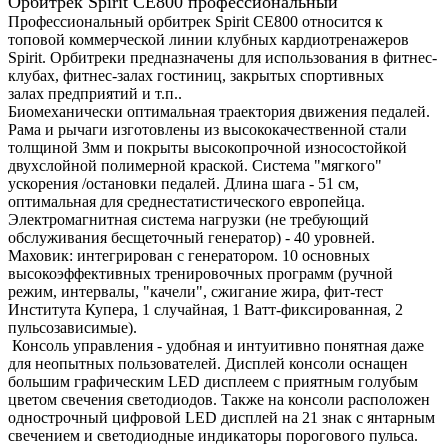
Орбитрек Spirit CE800 профессиональный
Профессиональный орбитрек Spirit CE800 относится к
топовой коммерческой линии клубных кардиотренажеров
Spirit. Орбитреки предназначены для использования в фитнес-
клубах, фитнес-залах гостиниц, закрытых спортивных
залах предприятий и т.п..
Биомеханически оптимальная траектория движения педалей.
Рама и рычаги изготовлены из высококачественной стали
толщиной 3мм и покрыты высокопрочной износостойкой
двухслойной полимерной краской. Система "мягкого"
ускорения /остановки педалей. Длина шага - 51 см,
оптимальная для среднестатистического европейца.
Электромагнитная система нагрузки (не требующий
обслуживания бесщеточный генератор) - 40 уровней.
Маховик: интегрирован с генератором. 10 основных
высокоэффективных тренировочных программ (ручной
режим, интервалы, "качели", сжигание жира, фит-тест
Института Купера, 1 случайная, 1 Ватт-фиксированная, 2
пульсозависимые).
Консоль управления - удобная и интуитивно понятная даже
для неопытных пользователей. Дисплей консоли оснащен
большим графическим LED дисплеем с приятным голубым
цветом свечения светодиодов. Также на консоли расположен
однострочный цифровой LED дисплей на 21 знак с янтарным
свечением и светодиодные индикаторы порогового пульса.