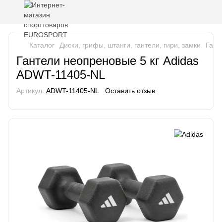
Каталог
Диски, грифы, штанги, гантели, гири, замки
Гант
Гантели неопреновые 5 кг Adidas
ADWT-11405-NL
Артикул:
ADWT-11405-NL
Оставить отзыв