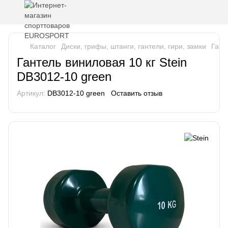
Каталог
Диски, грифы, штанги, гантели, гири, замки
Гант
Гантель виниловая 10 кг Stein
DB3012-10 green
Артикул:
DB3012-10 green
Оставить отзыв