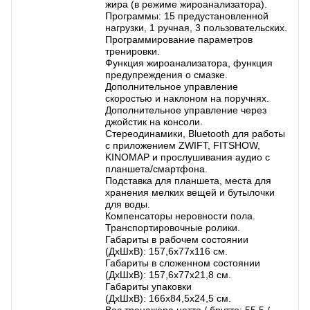
жира (в режиме жироанализатора).
Программы: 15 предустановленной
нагрузки, 1 ручная, 3 пользовательских.
Программирование параметров
тренировки.
Функция жироанализатора, функция
предупреждения о смазке.
Дополнительное управление
скоростью и наклоном на поручнях.
Дополнительное управление через
джойстик на консоли.
Стереодинамики, Bluetooth для работы
с приложением ZWIFT, FITSHOW,
KINOMAP и прослушивания аудио с
планшета/смартфона.
Подставка для планшета, места для
хранения мелких вещей и бутылочки
для воды.
Компенсаторы неровности пола.
Транспортировочные ролики.
Габариты в рабочем состоянии
(ДхШхВ): 157,6х77х116 см.
Габариты в сложенном состоянии
(ДхШхВ): 157,6х77х21,8 см.
Габариты упаковки
(ДхШхВ): 166х84,5х24,5 см.
Вес тренажера нетто / брутто: 55,5 /