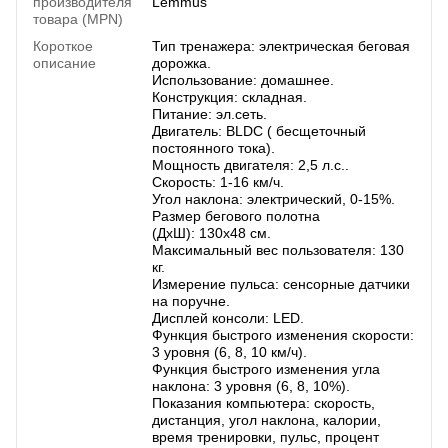
производителя
Lemmus
товара (MPN)
Короткое
Тип тренажера: электрическая беговая
описание
дорожка.
Использование: домашнее.
Конструкция: складная.
Питание: эл.сеть.
Двигатель: BLDC ( бесщеточный
постоянного тока).
Мощность двигателя: 2,5 л.с..
Скорость: 1-16 км/ч.
Угол наклона: электрический, 0-15%.
Размер бегового полотна
(ДхШ): 130х48 см.
Максимальный вес пользователя: 130
кг.
Измерение пульса: сенсорные датчики
на поручне.
Дисплей консоли: LED.
Функция быстрого изменения скорости:
3 уровня (6, 8, 10 км/ч).
Функция быстрого изменения угла
наклона: 3 уровня (6, 8, 10%).
Показания компьютера: скорость,
дистанция, угол наклона, калории,
время тренировки, пульс, процент