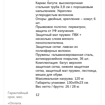
Каркас батута: высокопрочная
стальная труба 3,8 см с порошковым
напылением. Укреплен
углеродистым волокном.
Опоры: двойные, крепление – хомут, 6
шт..
Прыжковое полотно: перматрон,
защита от УФ излучения.
Защитный мат пружин: ПВХ +
несколько слоев мягкого
пенополиэтилена.
Защитные сетки: лавсан из
полиэфирных волокон.
Пружины: гальванизированная сталь,
антикоррозийное покрытие, 36 шт..
Комплектация: батут, верхняя
защитная сетка, нижняя защитная
сетка, защитный мат пружин, лестница,
мешок для обуви.
Максимальная нагрузка: 120 кг.
Габариты упаковки: 130х49х23 см.
Вес нетто / брутто: 26 / 28 кг.
Гарантийный
12
срок, мес.
«Оплата