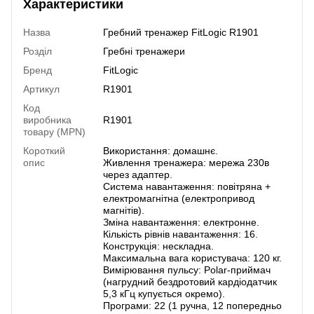
Характеристики
Назва
Гребний тренажер FitLogic R1901
Розділ
Гребні тренажери
Бренд
FitLogic
Артикул
R1901
Код
виробника
R1901
товару (MPN)
Короткий
Використання: домашнє.
опис
Живлення тренажера: мережа 230в
через адаптер.
Система навантаження: повітряна +
електромагнітна (електропривод
магнітів).
Зміна навантаження: електронне.
Кількість рівнів навантаження: 16.
Конструкція: нескладна.
Максимальна вага користувача: 120 кг.
Вимірювання пульсу: Polar-приймач
(нагрудний бездротовий кардіодатчик
5,3 кГц купується окремо).
Програми: 22 (1 ручна, 12 попередньо