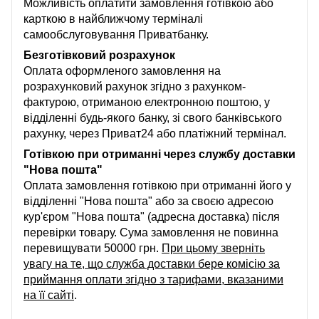
Можливість оплатити замовлення готівкою або
карткою в найближчому терміналі
самообслуговування Приватбанку.
Безготівковий розрахунок
Оплата оформленого замовлення на
розрахунковий рахунок згідно з рахунком-
фактурою, отриманою електронною поштою, у
відділенні будь-якого банку, зі свого банківського
рахунку, через Приват24 або платіжний термінал.
Готівкою при отриманні через службу доставки
"Нова пошта"
Оплата замовлення готівкою при отриманні його у
відділенні "Нова пошта" або за своєю адресою
кур'єром "Нова пошта" (адресна доставка) після
перевірки товару. Сума замовлення не повинна
перевищувати 50000 грн.
При цьому зверніть
увагу на те, що служба доставки бере комісію за
приймання оплати згідно з тарифами, вказаними
на її сайті
.