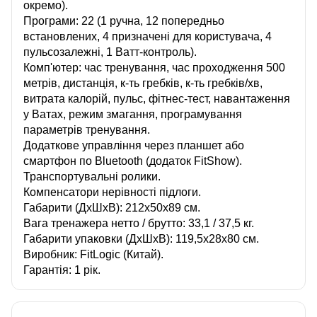
окремо).
Програми: 22 (1 ручна, 12 попередньо
встановлених, 4 призначені для користувача, 4
пульсозалежні, 1 Ватт-контроль).
Комп'ютер: час тренування, час проходження 500
метрів, дистанція, к-ть гребків, к-ть гребків/хв,
витрата калорій, пульс, фітнес-тест, навантаження
у Ватах, режим змагання, програмування
параметрів тренування.
Додаткове управління через планшет або
смартфон по Bluetooth (додаток FitShow).
Транспортувальні ролики.
Компенсатори нерівності підлоги.
Габарити (ДхШхВ): 212х50х89 см.
Вага тренажера нетто / брутто: 33,1 / 37,5 кг.
Габарити упаковки (ДхШхВ): 119,5х28х80 см.
Виробник: FitLogic (Китай).
Гарантія: 1 рік.