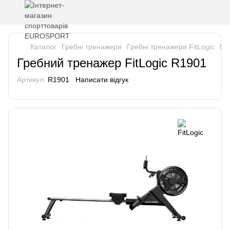
Каталог
Гребні тренажери
Гребні тренажери FitLogic
Гр
Гребний тренажер FitLogic R1901
Артикул:
R1901
Написати відгук