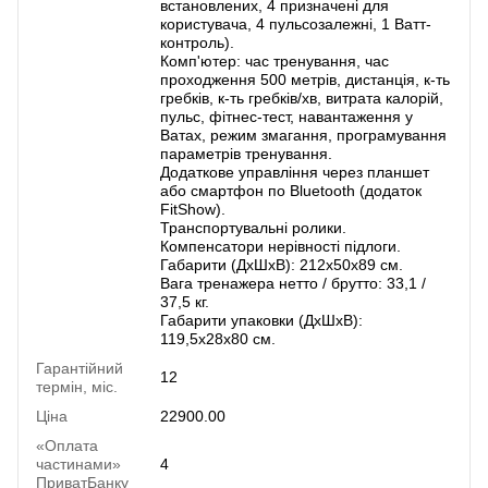
встановлених, 4 призначені для
користувача, 4 пульсозалежні, 1 Ватт-
контроль).
Комп'ютер: час тренування, час
проходження 500 метрів, дистанція, к-ть
гребків, к-ть гребків/хв, витрата калорій,
пульс, фітнес-тест, навантаження у
Ватах, режим змагання, програмування
параметрів тренування.
Додаткове управління через планшет
або смартфон по Bluetooth (додаток
FitShow).
Транспортувальні ролики.
Компенсатори нерівності підлоги.
Габарити (ДхШхВ): 212х50х89 см.
Вага тренажера нетто / брутто: 33,1 /
37,5 кг.
Габарити упаковки (ДхШхВ):
119,5х28х80 см.
Гарантійний
12
термін, міс.
Ціна
22900.00
«Оплата
частинами»
4
ПриватБанку