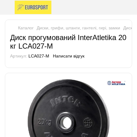
Каталог
Диски, грифи, штанги, гантелі, гирі, замки
Диски
Диск прогумований InterAtletika 20
кг LCA027-M
Артикул:
LCA027-M
Написати відгук