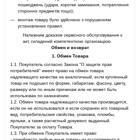
пошкоджень (удари, коротке замикання, потрапляння
сторонніх предметів тощо);
монтаж товару було здійснено з порушенням
установлених правил.
Належним доказом сервісного обслуговування є
акт, складений компетентною організацією.
Обмен и возврат
1. Обмен Товара
1.1. Покупатель согласно Закона "О защите прав
потребителей" имеет право на обмен товара
надлежащего качества на аналогичный, если купленный
товар не подошел по форме, габаритам, фасону, цвету,
размеру или по иным причинам или не может быть
использован по назначению.
1.2. Обмен товара надлежащего качества производится,
если он не использовался и если сохранен его товарный
вид, потребительские свойства, упаковка, пломбы,
ярлыки, а также расчетный документ, выданный
Покупателю за оплату Товара.
1.3. При обмене Покупатель имеет право:
- приобрести любые иные товары из ассортимента в