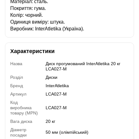
Матеріал: сталь.
Покриття: гума.
Колір: чорний.
Одиниця виміру: штука.
Виробник: InterAtletika (Україна).
Характеристики
Назва
Диск прогумований InterAtletika 20 кг
LCA027-M
Розділ
Диски
Бренд
InterAtletika
Артикул
LCA027-M
Код
виробника
LCA027-M
товару (MPN)
Вага диска
20 кг
Діаметр
50 мм (олімпійський)
посадки