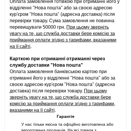
Оплата замовлення готівкою при отриманні його у
відділенні "Нова пошта" або за своєю адресою
кур'єром "Нова пошта" (адресна доставка) після
перевірки товару. Сума замовлення не повинна
перевищувати 50000 грн.
При цьому зверніть
увагу на те, що служба доставки бере комісію за
приймання оплати згідно з тарифами, вказаними
на її сайті
.
Карткою при отриманні отриманні через
службу доставки "Нова пошта"
Оплата замовлення банківською картою при
отриманні його у відділенні "Нова пошта" або за
своєю адресою кур'єром "Нова пошта" (адресна
доставка) після перевірки товару.
При цьому
зверніть увагу на те, що служба доставки бере
комісію за приймання оплати згідно з тарифами,
вказаними на її сайті
.
Гарантія
У нас тільки якісна та офіційно виготовлена або
імпортована продукція. На всі товари з