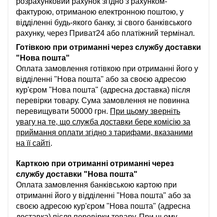
розрахунковий рахунок згідно з рахунком-
фактурою, отриманою електронною поштою, у
відділенні будь-якого банку, зі свого банківського
рахунку, через Приват24 або платіжний термінал.
Готівкою при отриманні через службу доставки
"Нова пошта"
Оплата замовлення готівкою при отриманні його у
відділенні "Нова пошта" або за своєю адресою
кур'єром "Нова пошта" (адресна доставка) після
перевірки товару. Сума замовлення не повинна
перевищувати 50000 грн.
При цьому зверніть
увагу на те, що служба доставки бере комісію за
приймання оплати згідно з тарифами, вказаними
на її сайті
.
Карткою при отриманні отриманні через
службу доставки "Нова пошта"
Оплата замовлення банківською картою при
отриманні його у відділенні "Нова пошта" або за
своєю адресою кур'єром "Нова пошта" (адресна
доставка) після перевірки товару.
При цьому