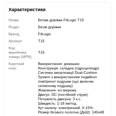
Характеристики
Назва
Бігова доріжка FitLogic T15
Розділ
Бігові доріжки
Бренд
FitLogic
Артикул
T15
Код
виробника
T15
товару (MPN)
Короткий
Використання: домашнє.
опис
Конструкція: складна (гідроциліндр).
Система амортизації Dual-Cushion
System з використанням подвійної
повітряної подушки (що включає
силіконову подушку).
Живлення: ел.мережа.
Двигун: DC (постійний струм).
Потужність двигуна: 3 к.с..
Швидкість: 1-18 км/год.
Кут нахилу: електричний, 0-15%.
Розмір бігового полотна (ДхШ): 140х48