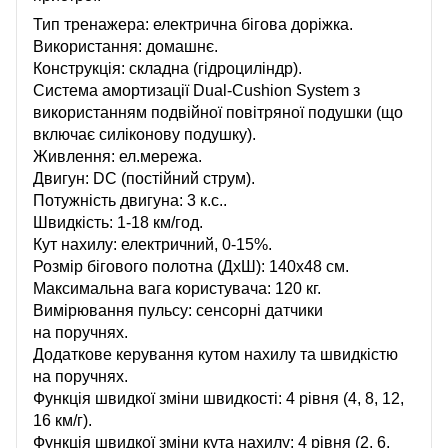
Тип тренажера: електрична бігова доріжка.
Використання: домашнє.
Конструкція: складна (гідроциліндр).
Система амортизації Dual-Cushion System з
використанням подвійної повітряної подушки (що
включає силіконову подушку).
Живлення: ел.мережа.
Двигун: DC (постійний струм).
Потужність двигуна: 3 к.с..
Швидкість: 1-18 км/год.
Кут нахилу: електричний, 0-15%.
Розмір бігового полотна (ДхШ): 140х48 см.
Максимальна вага користувача: 120 кг.
Вимірювання пульсу: сенсорні датчики
на поручнях.
Додаткове керування кутом нахилу та швидкістю
на поручнях.
Функція швидкої зміни швидкості: 4 рівня (4, 8, 12,
16 км/г).
Функція швидкої зміни кута нахилу: 4 рівня (2, 6,