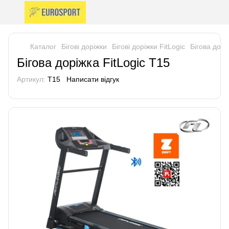
Каталог
Бігові доріжки
Бігові доріжки FitLogic
Бігова дорі
Бігова доріжка FitLogic T15
Артикул:
T15
Написати відгук