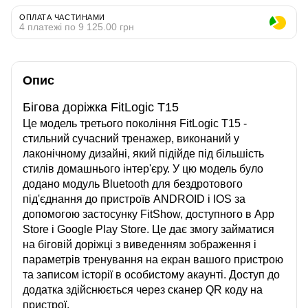
ОПЛАТА ЧАСТИНАМИ
4 платежі по 9 125.00 грн
Опис
Бігова доріжка FitLogic T15
Це модель третього покоління FitLogic T15 -
стильний сучасний тренажер, виконаний у
лаконічному дизайні, який підійде під більшість
стилів домашнього інтер'єру. У цю модель було
додано модуль Bluetooth для бездротового
під'єднання до пристроїв ANDROID і IOS за
допомогою застосунку FitShow, доступного в App
Store і Google Play Store. Це дає змогу займатися
на біговій доріжці з виведенням зображення і
параметрів тренування на екран вашого пристрою
та записом історії в особистому акаунті. Доступ до
додатка здійснюється через сканер QR коду на
пристрої.