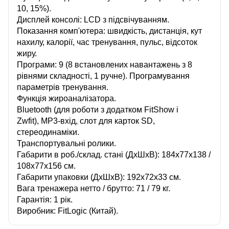
10, 15%).
Дисплей консолі: LCD з підсвічуванням.
Показання комп'ютера: швидкість, дистанція, кут
нахилу, калорії, час тренування, пульс, відсоток
жиру.
Програми: 9 (8 встановлених навантажень з 8
рівнями складності, 1 ручне). Програмування
параметрів тренування.
Функція жироаналізатора.
Bluetooth (для роботи з додатком FitShow і
Zwfit), MP3-вхід, слот для карток SD,
стереодинаміки.
Транспортувальні ролики.
Габарити в роб./склад. стані (ДхШхВ): 184х77х138 /
108х77х156 см.
Габарити упаковки (ДхШхВ): 192х72х33 см.
Вага тренажера нетто / брутто: 71 / 79 кг.
Гарантія: 1 рік.
Виробник: FitLogic (Китай).