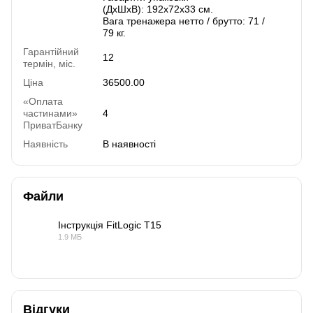
(ДхШхВ): 192х72х33 см.
Вага тренажера нетто / брутто: 71 /
79 кг.
Гарантійний
12
термін, міс.
Ціна
36500.00
«Оплата
частинами»
4
ПриватБанку
Наявність
В наявності
Файли
Інструкція FitLogic T15
1.9 МБ
PDF
Відгуки