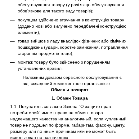
обслуговування товару (у разі якщо обслуговування
обов'язкове для такого виду товарів);
покупцем здійснено втручання в конструкцію товару
(додано нові або вилучено передбачені конструкцією
елементи);
товар вийшов з ладу внаслідок фізичних або хімічних
пошкоджень (удари, коротке замикання, потрапляння
сторонніх предметів тощо);
монтаж товару було здійснено з порушенням
установлених правил.
Належним доказом сервісного обслуговування є
акт, складений компетентною організацією.
Обмен и возврат
1. Обмен Товара
1.1. Покупатель согласно Закона "О защите прав
потребителей" имеет право на обмен товара
надлежащего качества на аналогичный, если купленный
товар не подошел по форме, габаритам, фасону, цвету,
размеру или по иным причинам или не может быть
использован по назначению.