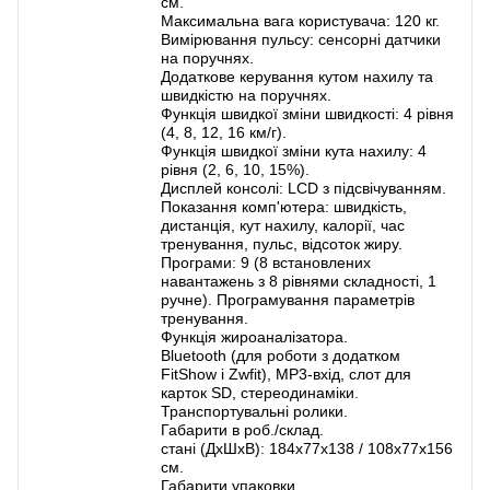
см.
Максимальна вага користувача: 120 кг.
Вимірювання пульсу: сенсорні датчики
на поручнях.
Додаткове керування кутом нахилу та
швидкістю на поручнях.
Функція швидкої зміни швидкості: 4 рівня
(4, 8, 12, 16 км/г).
Функція швидкої зміни кута нахилу: 4
рівня (2, 6, 10, 15%).
Дисплей консолі: LCD з підсвічуванням.
Показання комп'ютера: швидкість,
дистанція, кут нахилу, калорії, час
тренування, пульс, відсоток жиру.
Програми: 9 (8 встановлених
навантажень з 8 рівнями складності, 1
ручне). Програмування параметрів
тренування.
Функція жироаналізатора.
Bluetooth (для роботи з додатком
FitShow і Zwfit), MP3-вхід, слот для
карток SD, стереодинаміки.
Транспортувальні ролики.
Габарити в роб./склад.
стані (ДхШхВ): 184х77х138 / 108х77х156
см.
Габарити упаковки