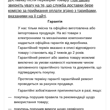
зверніть увагу на те, що служба доставки бере
комісію за приймання оплати згідно з тарифами,
вказаними на її сайті
.
Гарантія
У нас тільки якісна та офіційно виготовлена або
імпортована продукція. На всі товари з
електронними та механічними компонентами
надається офіційна гарантія від виробника.
Гарантійний термін вказано в описі відповідного
товару і становить від 2 тижнів до 2 років.
Гарантійний ремонт або заміна товару можливі
виключно за умови наявності належним чином
заповненого гарантійного талона та документів, що
підтверджують покупку.
Протягом терміну гарантії гарантійний ремонт
проводиться за рахунок продавця.
Гарантійні зобов'язання припиняються в разі, якщо:
покупець порушив правила та рекомендації щодо
використання товару;
покупець порушив вимоги щодо сервісного