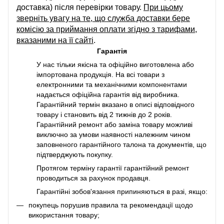
доставка) після перевірки товару.
При цьому
зверніть увагу на те, що служба доставки бере
комісію за приймання оплати згідно з тарифами,
вказаними на її сайті
.
Гарантія
У нас тільки якісна та офіційно виготовлена або
імпортована продукція. На всі товари з
електронними та механічними компонентами
надається офіційна гарантія від виробника.
Гарантійний термін вказано в описі відповідного
товару і становить від 2 тижнів до 2 років.
Гарантійний ремонт або заміна товару можливі
виключно за умови наявності належним чином
заповненого гарантійного талона та документів, що
підтверджують покупку.
Протягом терміну гарантії гарантійний ремонт
проводиться за рахунок продавця.
Гарантійні зобов'язання припиняються в разі, якщо:
покупець порушив правила та рекомендації щодо
використання товару;