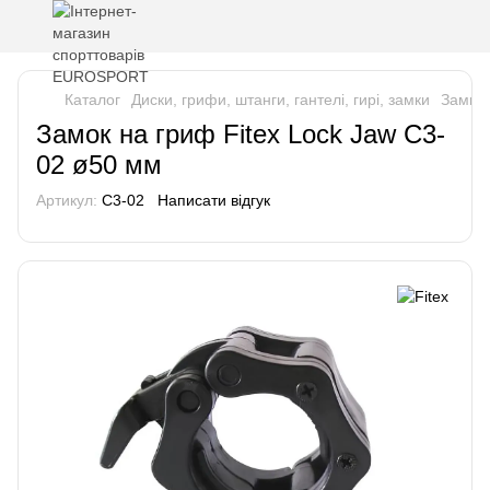
Каталог
Диски, грифи, штанги, гантелі, гирі, замки
Замки 
Замок на гриф Fitex Lock Jaw C3-
02 ø50 мм
Артикул:
C3-02
Написати відгук