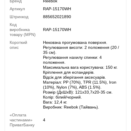
Бренд
Reebok
Артикул
RAP-15170WH
Штрихкод
885652021890
Код
виробника
RAP-15170WH
товару (MPN)
Короткий
Нековзна прогумована поверхня.
опис
Регулювання висоти: 2 положення (20 /
35 см).
Регулювання нахилу спинки: 4
положення.
Максимальна вага користувача: 150 кг.
Кріплення для еспандерів.
Відсік для зберігання аксесуарів.
Матеріал: PP (70%), TPR (11.5%), Iron
(10%), Nylon (7%), ABS (1.5%).
Розмір (ДхШхВ): 121х33,7х20-35 см.
Колір: білий/чорний.
Вага: 12,4 кг.
Виробник: Reebok (Тайвань).
«Оплата
частинами»
4
ПриватБанку