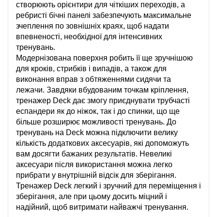
створюють орієнтири для чіткіших переходів, а
ребристі бічні панелі забезпечують максимальне
зчеплення по зовнішніх краях, щоб надати
впевненості, необхідної для інтенсивних
тренувань.
Модернізована поверхня робить її ще зручнішою
для кроків, стрибків і випадів, а також для
виконання вправ з обтяженнями сидячи та
лежачи. Завдяки вбудованим точкам кріплення,
тренажер Deck дає змогу приєднувати трубчасті
еспандери як до ніжок, так і до спинки, що ще
більше розширює можливості тренувань. До
тренувань на Deck можна підключити велику
кількість додаткових аксесуарів, які допоможуть
вам досягти бажаних результатів. Невеликі
аксесуари після використання можна легко
прибрати у внутрішній відсік для зберігання.
Тренажер Deck легкий і зручний для переміщення і
зберігання, але при цьому досить міцний і
надійний, щоб витримати найважчі тренування.