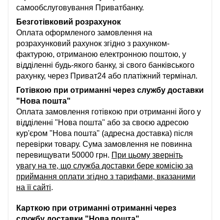
самообслуговування Приватбанку.
Безготівковий розрахунок
Оплата оформленого замовлення на
розрахунковий рахунок згідно з рахунком-
фактурою, отриманою електронною поштою, у
відділенні будь-якого банку, зі свого банківського
рахунку, через Приват24 або платіжний термінал.
Готівкою при отриманні через службу доставки
"Нова пошта"
Оплата замовлення готівкою при отриманні його у
відділенні "Нова пошта" або за своєю адресою
кур'єром "Нова пошта" (адресна доставка) після
перевірки товару. Сума замовлення не повинна
перевищувати 50000 грн.
При цьому зверніть
увагу на те, що служба доставки бере комісію за
приймання оплати згідно з тарифами, вказаними
на її сайті
.
Карткою при отриманні отриманні через
службу доставки "Нова пошта"