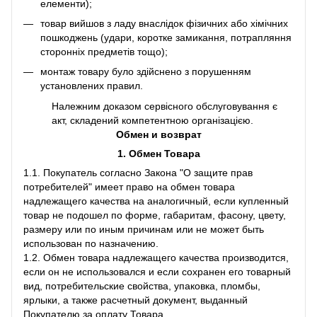
елементи);
товар вийшов з ладу внаслідок фізичних або хімічних
пошкоджень (удари, коротке замикання, потрапляння
сторонніх предметів тощо);
монтаж товару було здійснено з порушенням
установлених правил.
Належним доказом сервісного обслуговування є
акт, складений компетентною організацією.
Обмен и возврат
1. Обмен Товара
1.1. Покупатель согласно Закона "О защите прав
потребителей" имеет право на обмен товара
надлежащего качества на аналогичный, если купленный
товар не подошел по форме, габаритам, фасону, цвету,
размеру или по иным причинам или не может быть
использован по назначению.
1.2. Обмен товара надлежащего качества производится,
если он не использовался и если сохранен его товарный
вид, потребительские свойства, упаковка, пломбы,
ярлыки, а также расчетный документ, выданный
Покупателю за оплату Товара.