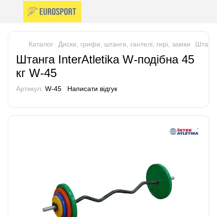
Каталог
Диски, грифи, штанги, гантелі, гирі, замки
Штанг
Штанга InterAtletika W-подібна 45
кг W-45
Артикул:
W-45
Написати відгук