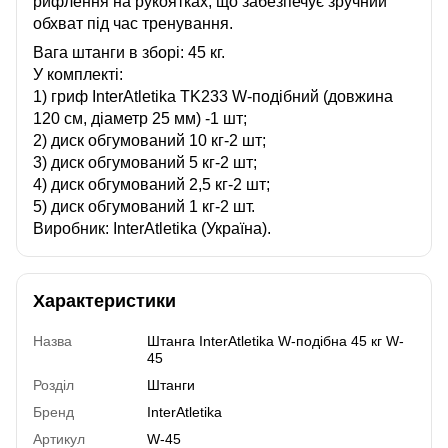
рифлення на рукоятках, що забезпечує зручний
обхват під час тренування.
Вага штанги в зборі: 45 кг.
У комплекті:
1) гриф InterAtletika TK233 W-подібний (довжина
120 см, діаметр 25 мм) -1 шт;
2) диск обгумований 10 кг-2 шт;
3) диск обгумований 5 кг-2 шт;
4) диск обгумований 2,5 кг-2 шт;
5) диск обгумований 1 кг-2 шт.
Виробник: InterAtletika (Україна).
Характеристики
Назва
Штанга InterAtletika W-подібна 45 кг W-
45
Розділ
Штанги
Бренд
InterAtletika
Артикул
W-45