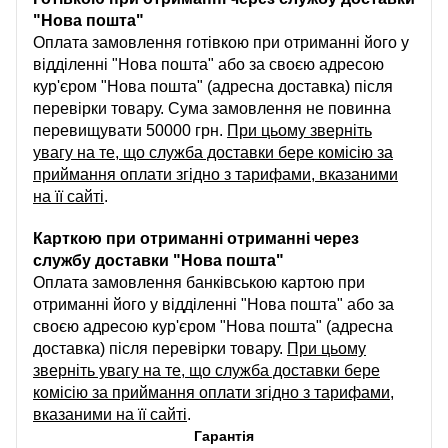
"Нова пошта"
Оплата замовлення готівкою при отриманні його у
відділенні "Нова пошта" або за своєю адресою
кур'єром "Нова пошта" (адресна доставка) після
перевірки товару. Сума замовлення не повинна
перевищувати 50000 грн.
При цьому зверніть
увагу на те, що служба доставки бере комісію за
приймання оплати згідно з тарифами, вказаними
на її сайті
.
Карткою при отриманні отриманні через
службу доставки "Нова пошта"
Оплата замовлення банківською картою при
отриманні його у відділенні "Нова пошта" або за
своєю адресою кур'єром "Нова пошта" (адресна
доставка) після перевірки товару.
При цьому
зверніть увагу на те, що служба доставки бере
комісію за приймання оплати згідно з тарифами,
вказаними на її сайті
.
Гарантія