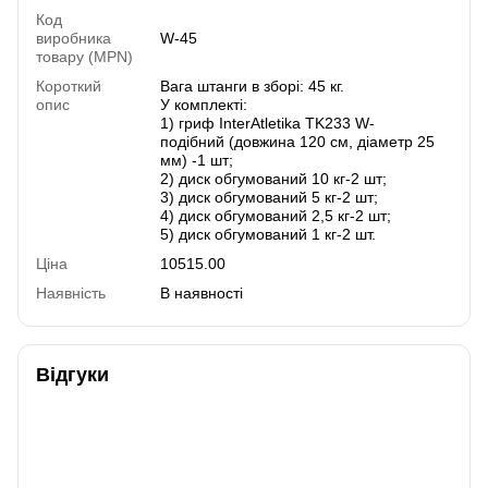
Код
виробника
W-45
товару (MPN)
Короткий
Вага штанги в зборі: 45 кг.
опис
У комплекті:
1) гриф InterAtletika TK233 W-
подібний (довжина 120 см, діаметр 25
мм) -1 шт;
2) диск обгумований 10 кг-2 шт;
3) диск обгумований 5 кг-2 шт;
4) диск обгумований 2,5 кг-2 шт;
5) диск обгумований 1 кг-2 шт.
Ціна
10515.00
Наявність
В наявності
Відгуки