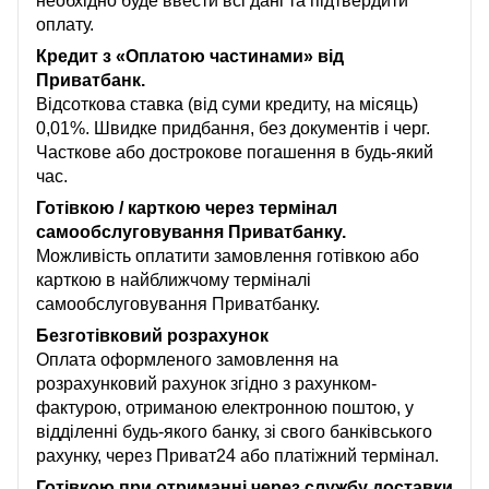
необхідно буде ввести всі дані та підтвердити
оплату.
Кредит з «Оплатою частинами» від
Приватбанк.
Відсоткова ставка (від суми кредиту, на місяць)
0,01%. Швидке придбання, без документів і черг.
Часткове або дострокове погашення в будь-який
час.
Готівкою / карткою через термінал
самообслуговування Приватбанку.
Можливість оплатити замовлення готівкою або
карткою в найближчому терміналі
самообслуговування Приватбанку.
Безготівковий розрахунок
Оплата оформленого замовлення на
розрахунковий рахунок згідно з рахунком-
фактурою, отриманою електронною поштою, у
відділенні будь-якого банку, зі свого банківського
рахунку, через Приват24 або платіжний термінал.
Готівкою при отриманні через службу доставки