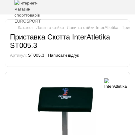
Каталог
Лави та стійки
Лави та стійки InterAtletika
Приста
Приставка Скотта InterAtletika
ST005.3
Артикул:
ST005.3
Написати відгук