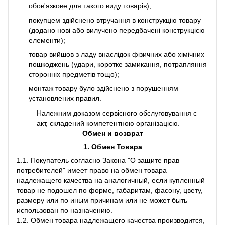
обов'язкове для такого виду товарів);
покупцем здійснено втручання в конструкцію товару
(додано нові або вилучено передбачені конструкцією
елементи);
товар вийшов з ладу внаслідок фізичних або хімічних
пошкоджень (удари, коротке замикання, потрапляння
сторонніх предметів тощо);
монтаж товару було здійснено з порушенням
установлених правил.
Належним доказом сервісного обслуговування є
акт, складений компетентною організацією.
Обмен и возврат
1. Обмен Товара
1.1. Покупатель согласно Закона "О защите прав
потребителей" имеет право на обмен товара
надлежащего качества на аналогичный, если купленный
товар не подошел по форме, габаритам, фасону, цвету,
размеру или по иным причинам или не может быть
использован по назначению.
1.2. Обмен товара надлежащего качества производится,