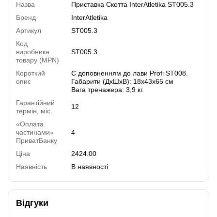
Назва
Приставка Скотта InterAtletika ST005.3
Бренд
InterAtletika
Артикул
ST005.3
Код
виробника
ST005.3
товару (MPN)
Короткий
Є доповненням до лави Profi ST008.
опис
Габарити (ДхШхВ): 18x43x65 см
Вага тренажера: 3,9 кг.
Гарантійний
12
термін, міс.
«Оплата
частинами»
4
ПриватБанку
Ціна
2424.00
Наявність
В наявності
Відгуки