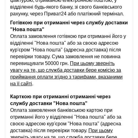
фактурою, отриманою електронною поштою, у
відділенні будь-якого банку, зі свого банківського
рахунку, через Приват24 або платіжний термінал.
Готівкою при отриманні через службу доставки
"Нова пошта"
Оплата замовлення готівкою при отриманні його у
відділенні "Нова пошта" або за своєю адресою
кур'єром "Нова пошта" (адресна доставка) після
перевірки товару. Сума замовлення не повинна
перевищувати 50000 грн.
При цьому зверніть
увагу на те, що служба доставки бере комісію за
приймання оплати згідно з тарифами, вказаними
на її сайті
.
Карткою при отриманні отриманні через
службу доставки "Нова пошта"
Оплата замовлення банківською картою при
отриманні його у відділенні "Нова пошта" або за
своєю адресою кур'єром "Нова пошта" (адресна
доставка) після перевірки товару.
При цьому
зверніть увагу на те, що служба доставки бере