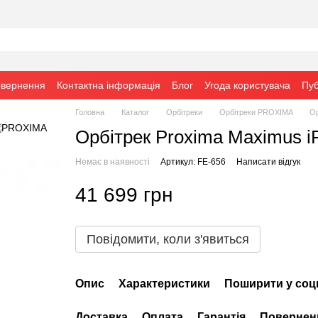
овернення
Контактна інформація
Блог
Угода користувача
Пуб
Головна
Каталог
Орбітреки
Орбітреки PROXIMA
Ор
Орбітрек Proxima Maximus i
Немає в наявності
Артикул: FE-656
Написати відгук
41 699 грн
Повідомити, коли з'явиться
Опис
Характеристики
Поширити у соц
Доставка
Оплата
Гарантія
Повернен