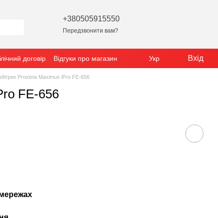
+380505915550
Передзвонити вам?
Вхід
лічний договір
Відгуки про магазин
Укр
бітрек Proxima Maximus iPro FE-656
Pro FE-656
мережах
ня