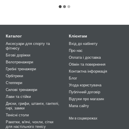
Каталог
Клієнтам
Аксесуари для спорту та
Вхід до кабінету
фітнесу
Про нас
Бігові доріжки
Оплата і доставка
Велотренажери
Обмін та повернення
Гребні тренажери
Контактна інформація
Орбітреки
Блог
Степпери
Угода користувача
Силові тренажери
Публічний договір
Лави та стійки
Відгуки про магазин
Диски, грифи, штанги, гантелі,
Мапа сайту
гирі, замки
Тенісні столи
Ми в соцмережах
Ракетки, м'ячі, чохли, сітки
для настільного тенісу