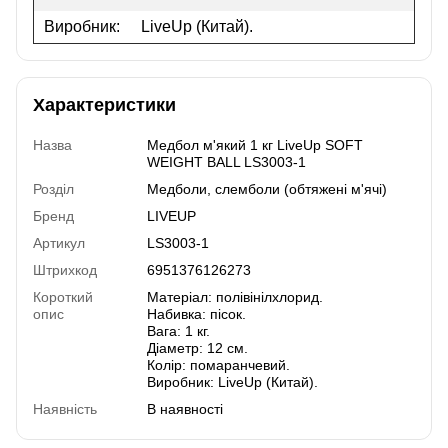
Виробник:
LiveUp (Китай).
Характеристики
Назва
Медбол м'який 1 кг LiveUp SOFT
WEIGHT BALL LS3003-1
Розділ
Медболи, слемболи (обтяжені м'ячі)
Бренд
LIVEUP
Артикул
LS3003-1
Штрихкод
6951376126273
Короткий
Матеріал: полівінілхлорид.
опис
Набивка: пісок.
Вага: 1 кг.
Діаметр: 12 см.
Колір: помаранчевий.
Виробник: LiveUp (Китай).
Наявність
В наявності