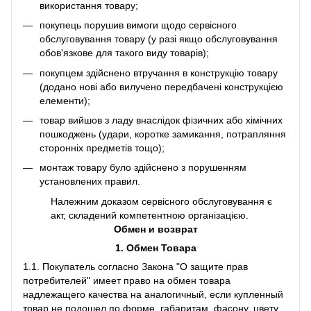
використання товару;
покупець порушив вимоги щодо сервісного
обслуговування товару (у разі якщо обслуговування
обов'язкове для такого виду товарів);
покупцем здійснено втручання в конструкцію товару
(додано нові або вилучено передбачені конструкцією
елементи);
товар вийшов з ладу внаслідок фізичних або хімічних
пошкоджень (удари, коротке замикання, потрапляння
сторонніх предметів тощо);
монтаж товару було здійснено з порушенням
установлених правил.
Належним доказом сервісного обслуговування є
акт, складений компетентною організацією.
Обмен и возврат
1. Обмен Товара
1.1. Покупатель согласно Закона "О защите прав
потребителей" имеет право на обмен товара
надлежащего качества на аналогичный, если купленный
товар не подошел по форме, габаритам, фасону, цвету,