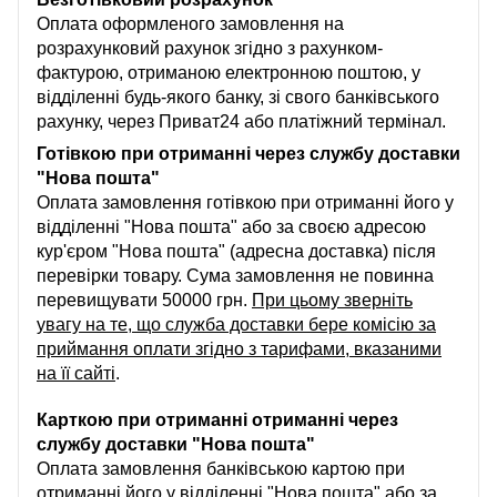
Оплата оформленого замовлення на
розрахунковий рахунок згідно з рахунком-
фактурою, отриманою електронною поштою, у
відділенні будь-якого банку, зі свого банківського
рахунку, через Приват24 або платіжний термінал.
Готівкою при отриманні через службу доставки
"Нова пошта"
Оплата замовлення готівкою при отриманні його у
відділенні "Нова пошта" або за своєю адресою
кур'єром "Нова пошта" (адресна доставка) після
перевірки товару. Сума замовлення не повинна
перевищувати 50000 грн.
При цьому зверніть
увагу на те, що служба доставки бере комісію за
приймання оплати згідно з тарифами, вказаними
на її сайті
.
Карткою при отриманні отриманні через
службу доставки "Нова пошта"
Оплата замовлення банківською картою при
отриманні його у відділенні "Нова пошта" або за