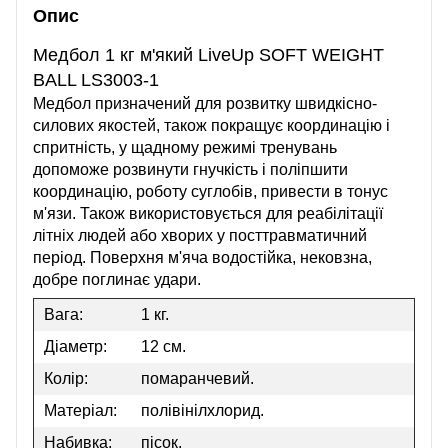
Опис
Медбол 1 кг м'який LiveUp SOFT WEIGHT
BALL LS3003-1
Медбол призначений для розвитку швидкісно-
силових якостей, також покращує координацію і
спритність, у щадному режимі тренувань
допоможе розвинути гнучкість і поліпшити
координацію, роботу суглобів, привести в тонус
м'язи. Також використовується для реабілітації
літніх людей або хворих у посттравматичний
період. Поверхня м'яча водостійка, нековзна,
добре поглинає удари.
Вага:
1 кг.
Діаметр:
12 см.
Колір:
помаранчевий.
Матеріал:
полівінілхлорид.
Набивка:
пісок.