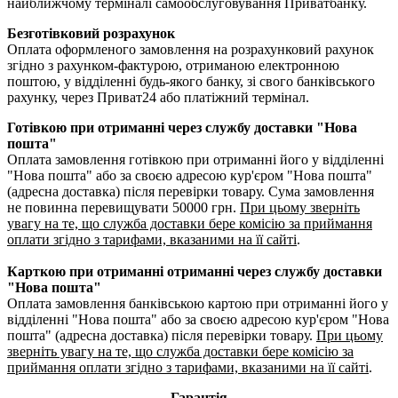
найближчому терміналі самообслуговування Приватбанку.
Безготівковий розрахунок
Оплата оформленого замовлення на розрахунковий рахунок
згідно з рахунком-фактурою, отриманою електронною
поштою, у відділенні будь-якого банку, зі свого банківського
рахунку, через Приват24 або платіжний термінал.
Готівкою при отриманні через службу доставки "Нова
пошта"
Оплата замовлення готівкою при отриманні його у відділенні
"Нова пошта" або за своєю адресою кур'єром "Нова пошта"
(адресна доставка) після перевірки товару. Сума замовлення
не повинна перевищувати 50000 грн.
При цьому зверніть
увагу на те, що служба доставки бере комісію за приймання
оплати згідно з тарифами, вказаними на її сайті
.
Карткою при отриманні отриманні через службу доставки
"Нова пошта"
Оплата замовлення банківською картою при отриманні його у
відділенні "Нова пошта" або за своєю адресою кур'єром "Нова
пошта" (адресна доставка) після перевірки товару.
При цьому
зверніть увагу на те, що служба доставки бере комісію за
приймання оплати згідно з тарифами, вказаними на її сайті
.
Гарантія