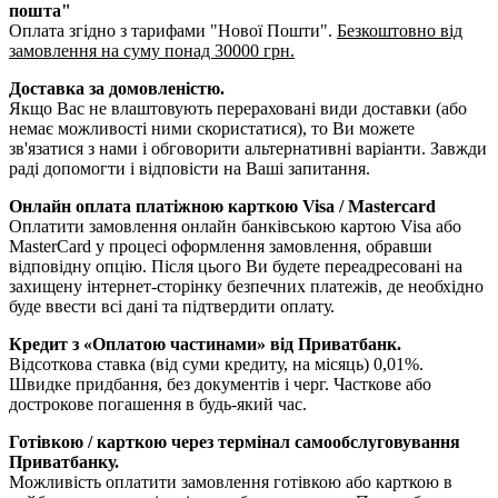
пошта"
Оплата згідно з тарифами "Нової Пошти".
Безкоштовно від
замовлення на суму понад 30000 грн.
Доставка за домовленістю.
Якщо Вас не влаштовують перераховані види доставки (або
немає можливості ними скористатися), то Ви можете
зв'язатися з нами і обговорити альтернативні варіанти. Завжди
раді допомогти і відповісти на Ваші запитання.
Онлайн оплата платіжною карткою Visa / Mastercard
Оплатити замовлення онлайн банківською картою Visa або
MasterCard у процесі оформлення замовлення, обравши
відповідну опцію. Після цього Ви будете переадресовані на
захищену інтернет-сторінку безпечних платежів, де необхідно
буде ввести всі дані та підтвердити оплату.
Кредит з «Оплатою частинами» від Приватбанк.
Відсоткова ставка (від суми кредиту, на місяць) 0,01%.
Швидке придбання, без документів і черг. Часткове або
дострокове погашення в будь-який час.
Готівкою / карткою через термінал самообслуговування
Приватбанку.
Можливість оплатити замовлення готівкою або карткою в