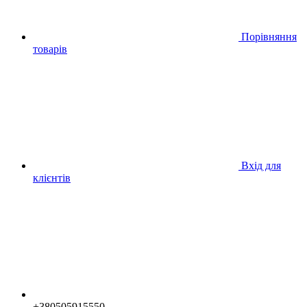
Порівняння
товарів
Вхід для
клієнтів
+380505915550