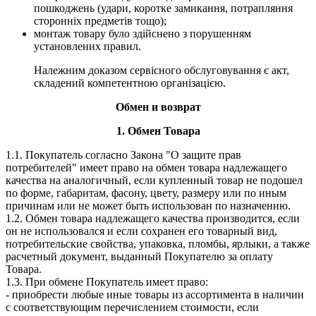
пошкоджень (удари, коротке замикання, потрапляння
сторонніх предметів тощо);
монтаж товару було здійснено з порушенням
установлених правил.
Належним доказом сервісного обслуговування є акт,
складений компетентною організацією.
Обмен и возврат
1. Обмен Товара
1.1. Покупатель согласно Закона "О защите прав
потребителей" имеет право на обмен товара надлежащего
качества на аналогичный, если купленный товар не подошел
по форме, габаритам, фасону, цвету, размеру или по иным
причинам или не может быть использован по назначению.
1.2. Обмен товара надлежащего качества производится, если
он не использовался и если сохранен его товарный вид,
потребительские свойства, упаковка, пломбы, ярлыки, а также
расчетный документ, выданный Покупателю за оплату
Товара.
1.3. При обмене Покупатель имеет право:
- приобрести любые иные товары из ассортимента в наличии
с соответствующим перечислением стоимости, если