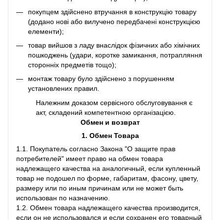
покупцем здійснено втручання в конструкцію товару
(додано нові або вилучено передбачені конструкцією
елементи);
товар вийшов з ладу внаслідок фізичних або хімічних
пошкоджень (удари, коротке замикання, потрапляння
сторонніх предметів тощо);
монтаж товару було здійснено з порушенням
установлених правил.
Належним доказом сервісного обслуговування є
акт, складений компетентною організацією.
Обмен и возврат
1. Обмен Товара
1.1. Покупатель согласно Закона "О защите прав
потребителей" имеет право на обмен товара
надлежащего качества на аналогичный, если купленный
товар не подошел по форме, габаритам, фасону, цвету,
размеру или по иным причинам или не может быть
использован по назначению.
1.2. Обмен товара надлежащего качества производится,
если он не использовался и если сохранен его товарный