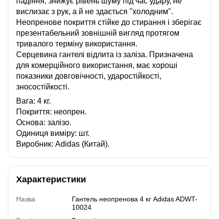
падіння, знижує рівень шуму під час удару, не
вислизає з рук, а й не здається "холодним".
Неопренове покриття стійке до стирання і зберігає
презентабельний зовнішній вигляд протягом
тривалого терміну використання.
Серцевина гантелі відлита із заліза. Призначена
для комерційного використання, має хороші
показники довговічності, ударостійкості,
зносостійкості.
Вага: 4 кг.
Покриття: неопрен.
Основа: залізо.
Одиниця виміру: шт.
Виробник: Adidas (Китай).
Характеристики
Назва
Гантель неопренова 4 кг Adidas ADWT-
10024