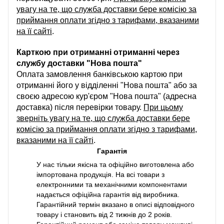
увагу на те, що служба доставки бере комісію за
приймання оплати згідно з тарифами, вказаними
на її сайті
.
Карткою при отриманні отриманні через
службу доставки "Нова пошта"
Оплата замовлення банківською картою при
отриманні його у відділенні "Нова пошта" або за
своєю адресою кур'єром "Нова пошта" (адресна
доставка) після перевірки товару.
При цьому
зверніть увагу на те, що служба доставки бере
комісію за приймання оплати згідно з тарифами,
вказаними на її сайті
.
Гарантія
У нас тільки якісна та офіційно виготовлена або
імпортована продукція. На всі товари з
електронними та механічними компонентами
надається офіційна гарантія від виробника.
Гарантійний термін вказано в описі відповідного
товару і становить від 2 тижнів до 2 років.