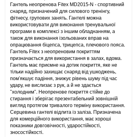
Гантель неопренова Fitex MD2015-N - спортивний
снаряд, призначений для силового тренінгу,
фітнесу, групових занять. Гантелі можна
використовувати для виконання тренувальної
програми в комплексі з іншим обладнанням, а
також для виконання ізольованих вправ на
опрацювання біцепса, трицепса, плечового пояса.
Гантель Fitex з неопреновим покриттям
призначається для використання в залах, вдома.
Гантель має приємне на дотик покриття, яке не
тільки надійно захищає снаряд від ушкоджень,
пом'якшує падіння, знижує рівень шуму під час
удару, не вислизає з рук, а й не здається
"холодним". Неопренове покриття стійке до
стирання і зберігає презентабельний зовнішній
вигляд протягом тривалого терміну використання.
Серцевина гантелі відлита із заліза. Призначена
для комерційного використання, має хороші
показники довговічності, ударостійкості,
зносостійкості.