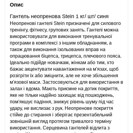
Опис
Гантель неопренова Stein 1 кг/ шт/ синя
Неопренові гантелі Stein призначені для силового
тренінгу, фітнесу, групових занять. Гантелі можна
використовувати для виконання тренувальної
програми в комплексі з іншим обладнанням, а
також для виконання ізольованих вправ на
опрацювання біцепса, трицепса, плечового пояса.
Ідеально підійде новачкам, жінкам або тим, хто
бажає акцентувати навантаження на м'язах, щоб
розігріти їх або зміцнити, але не хоче збільшення
м'язової маси. Застосовуються для використання в
залах і вдома. Мають приємне на дотик покриття,
яке не тільки надійно захищає від пошкоджень,
пом'якшує падіння, знижує рівень шуму під час
удару, не вислизає з рук. Неопренове покриття
стійке до стирання і зберігає презентабельний
зовнішній вигляд протягом тривалого терміну
використання. Серцевина гантелей відлита з