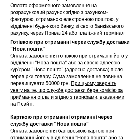
Оплата оформленого замовлення на
розрахунковий рахунок згідно з рахунком-
фактурою, отриманою електронною поштою, у
відділенні будь-якого банку, зі свого банківського
рахунку, через Приват24 або платіжний термінал.
Готівкою при отриманні через службу доставки
"Нова пошта"
Оплата замовлення готівкою при отриманні його у
відділенні "Нова пошта" або за своєю адресою
кур'єром "Нова пошта" (адресна доставка) після
перевірки товару. Сума замовлення не повинна
перевищувати 50000 грн.
При цьому зверніть
увагу на те, що служба доставки бере комісію за
приймання оплати згідно з тарифами, вказаними
на її сайті
.
Карткою при отриманні отриманні через
службу доставки "Нова пошта"
Оплата замовлення банківською картою при
отриманні його у відділенні "Нова пошта" або за