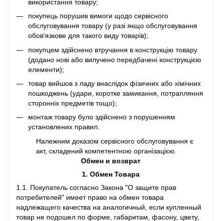
використання товару;
покупець порушив вимоги щодо сервісного
обслуговування товару (у разі якщо обслуговування
обов'язкове для такого виду товарів);
покупцем здійснено втручання в конструкцію товару
(додано нові або вилучено передбачені конструкцією
елементи);
товар вийшов з ладу внаслідок фізичних або хімічних
пошкоджень (удари, коротке замикання, потрапляння
сторонніх предметів тощо);
монтаж товару було здійснено з порушенням
установлених правил.
Належним доказом сервісного обслуговування є
акт, складений компетентною організацією.
Обмен и возврат
1. Обмен Товара
1.1. Покупатель согласно Закона "О защите прав
потребителей" имеет право на обмен товара
надлежащего качества на аналогичный, если купленный
товар не подошел по форме, габаритам, фасону, цвету,