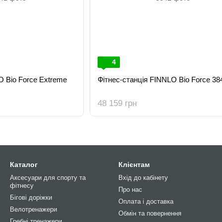
4
O Bio Force Extreme
Фітнес-станція FINNLO Bio Force 38
48 159 грн
Каталог
Клієнтам
Аксесуари для спорту та
Вхід до кабінету
фітнесу
Про нас
Бігові доріжки
Оплата і доставка
Велотренажери
Обмін та повернення
Гребні тренажери