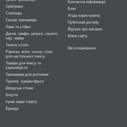
Контактна інформація
Орбітреки
Блог
Степпери
Угода користувача
Силові тренажери
Публічний договір
Лави та стійки
Відгуки про магазин
Диски, грифи, штанги, гантелі,
Мапа сайту
гирі, замки
Тенісні столи
Ми в соцмережах
Ракетки, м'ячі, чохли, сітки
для настільного тенісу
Товари для боксу та
єдиноборств
Тренажери для розтяжки
Турніки, турніки-бруси
Шведські стінки
Батути
Ігрові види спорту
Бренди