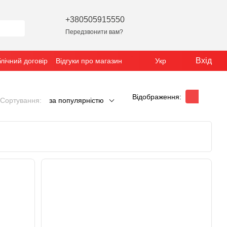
+380505915550
Передзвонити вам?
Вхід
лічний договір
Відгуки про магазин
Укр
Відображення:
Сортування:
за популярністю