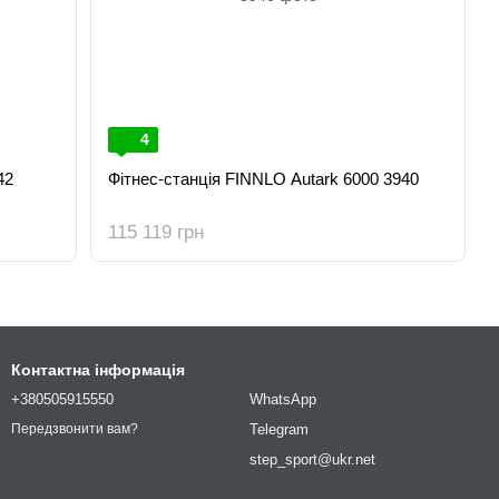
4
42
Фітнес-станція FINNLO Autark 6000 3940
115 119 грн
Контактна інформація
+380505915550
WhatsApp
Telegram
Передзвонити вам?
step_sport@ukr.net