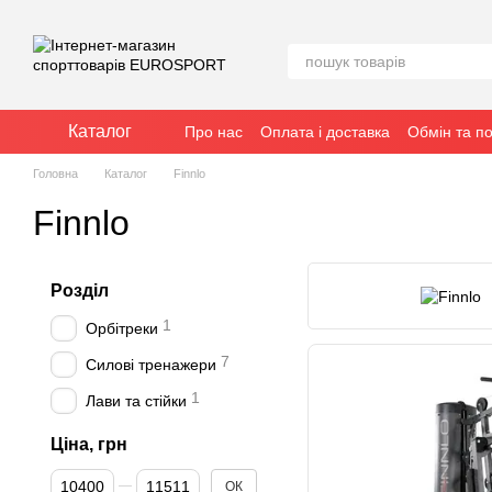
Перейти до основного контенту
Каталог
Про нас
Оплата і доставка
Обмін та п
Головна
Каталог
Finnlo
Finnlo
Розділ
1
Орбітреки
7
Силові тренажери
1
Лави та стійки
Ціна, грн
Від Ціна, грн
До Ціна, грн
ОК