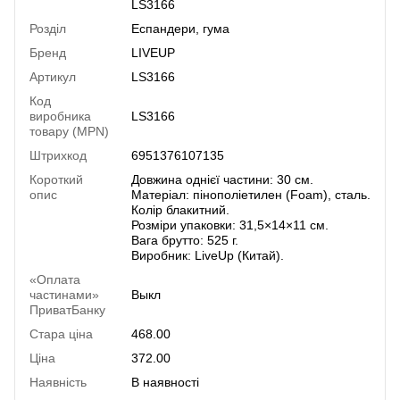
LS3166
Розділ
Еспандери, гума
Бренд
LIVEUP
Артикул
LS3166
Код
виробника
LS3166
товару (MPN)
Штрихкод
6951376107135
Короткий
Довжина однієї частини: 30 см.
опис
Матеріал: пінополіетилен (Foam), сталь.
Колір блакитний.
Розміри упаковки: 31,5×14×11 см.
Вага брутто: 525 г.
Виробник: LiveUp (Китай).
«Оплата
частинами»
Выкл
ПриватБанку
Стара ціна
468.00
Ціна
372.00
Наявність
В наявності