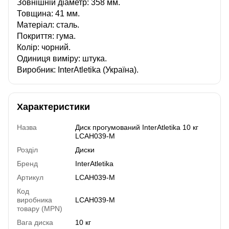
Зовнішній діаметр: 358 мм.
Товщина: 41 мм.
Матеріал: сталь.
Покриття: гума.
Колір: чорний.
Одиниця виміру: штука.
Виробник: InterAtletika (Україна).
Характеристики
Назва
Диск прогумований InterAtletika 10 кг
LCAH039-M
Розділ
Диски
Бренд
InterAtletika
Артикул
LCAH039-M
Код
виробника
LCAH039-M
товару (MPN)
Вага диска
10 кг