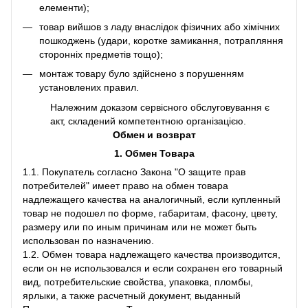
елементи);
товар вийшов з ладу внаслідок фізичних або хімічних
пошкоджень (удари, коротке замикання, потрапляння
сторонніх предметів тощо);
монтаж товару було здійснено з порушенням
установлених правил.
Належним доказом сервісного обслуговування є
акт, складений компетентною організацією.
Обмен и возврат
1. Обмен Товара
1.1. Покупатель согласно Закона "О защите прав
потребителей" имеет право на обмен товара
надлежащего качества на аналогичный, если купленный
товар не подошел по форме, габаритам, фасону, цвету,
размеру или по иным причинам или не может быть
использован по назначению.
1.2. Обмен товара надлежащего качества производится,
если он не использовался и если сохранен его товарный
вид, потребительские свойства, упаковка, пломбы,
ярлыки, а также расчетный документ, выданный