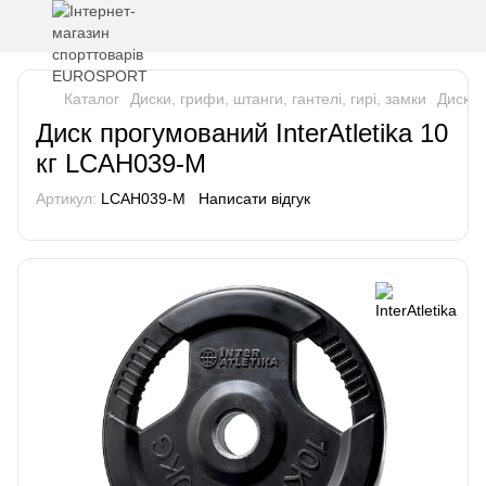
Каталог
Диски, грифи, штанги, гантелі, гирі, замки
Диски
Диск прогумований InterAtletika 10
кг LCAH039-M
Артикул:
LCAH039-M
Написати відгук