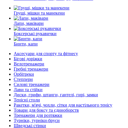
Груші, мішки та манекени
Лапи, маківари
Боксерські рукавички
Бинти, капи
Аксесуари для спорту та фітнесу
Бігові доріжки
Велотренажери
Гребні тренажери
Орбітреки
Степпери
Силові тренажери
Лави та стійки
Диски, грифи, штанги, гантелі, гирі, замки
Тенісні столи
Ракетки, м'ячі, чохли, сітки для настільного тенісу
Товари для боксу та єдиноборств
Тренажери для розтяжки
Турніки, турніки-бруси
Шведські стінки