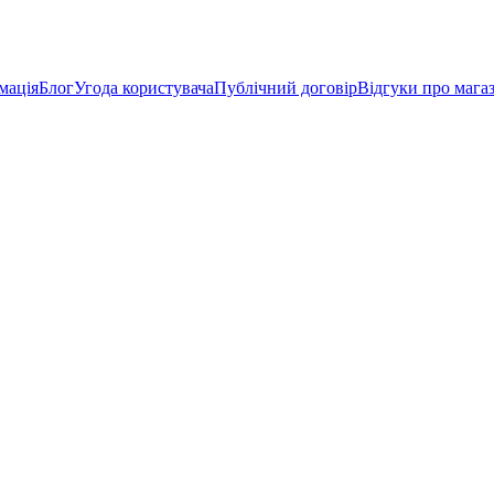
мація
Блог
Угода користувача
Публічний договір
Відгуки про мага