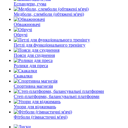
Еспандери, гума
Медболи, слемболи (обтяжені м'ячі)
Обважнювачі
Обручі
Петлі для функціонального тренінгу
Пояси для схуднення
Ролики для преса
Скакалки
Спортивна магнезія
Степ-платформи, балансувальні платформи
Упори для віджимань
Фітболи (гімнастичні м'ячі)