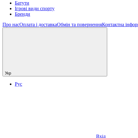
Батути
Ігрові види спорту
Бренди
Про нас
Оплата і доставка
Обмін та повернення
Контактна інфор
Укр
Рус
Вхід